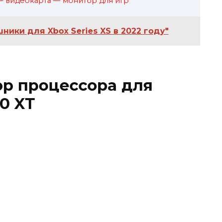
 видеокарта — монитор для игр
ики для Xbox Series XS в 2022 году"
р процессора для
0 XT