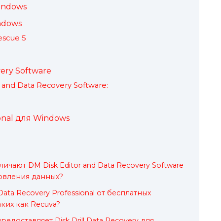
Windows
indows
escue 5
very Software
and Data Recovery Software:
ional для Windows
ичают DM Disk Editor and Data Recovery Software
овления данных?
 Data Recovery Professional от бесплатных
ких как Recuva?
едоставляет Disk Drill Data Recovery для