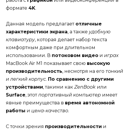
работа с
графикой
или
видеоконференции
в
формате
4K
.
Данная модель предлагает
отличные
характеристики экрана
, а также
удобную
клавиатуру
, которая делает набор текста
комфортным даже при длительном
использовании. В
потоковом видео
и
играх
MacBook Air M1 показывает свою
высокую
производительность
, несмотря на его
тонкий
и легкий корпус
.
По сравнению с другими
устройствами
, такими как
ZenBook
или
Surface
, этот
портативный компьютер
имеет
явные преимущества в
время автономной
работы
и
цена-качество
.
С точки зрения
производительности
и