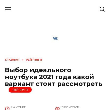
Перейти
к
содержанию
ГЛАВНАЯ
»
РЕЙТИНГИ
Выбор идеального
ноутбука 2021 года какой
вариант стоит рассмотреть
РЕЙТИНГИ
НА ЧТЕНИЕ
ПРОСМОТРОВ