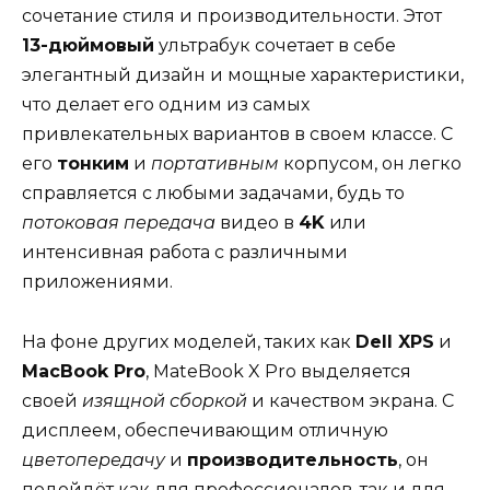
сочетание стиля и производительности. Этот
13-дюймовый
ультрабук сочетает в себе
элегантный дизайн и мощные характеристики,
что делает его одним из самых
привлекательных вариантов в своем классе. С
его
тонким
и
портативным
корпусом, он легко
справляется с любыми задачами, будь то
потоковая передача
видео в
4K
или
интенсивная работа с различными
приложениями.
На фоне других моделей, таких как
Dell XPS
и
MacBook Pro
, MateBook X Pro выделяется
своей
изящной сборкой
и качеством экрана. С
дисплеем, обеспечивающим отличную
цветопередачу
и
производительность
, он
подойдёт как для профессионалов, так и для