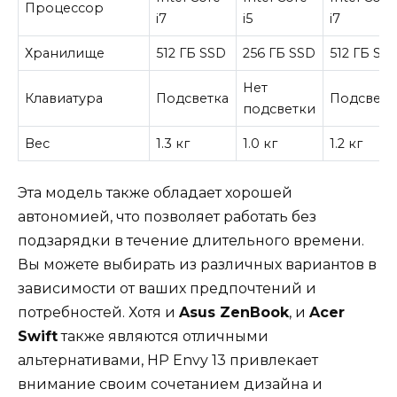
Процессор
i7
i5
i7
Хранилище
512 ГБ SSD
256 ГБ SSD
512 ГБ SS
Нет
Клавиатура
Подсветка
Подсветк
подсветки
Вес
1.3 кг
1.0 кг
1.2 кг
Эта модель также обладает хорошей
автономией, что позволяет работать без
подзарядки в течение длительного времени.
Вы можете выбирать из различных вариантов в
зависимости от ваших предпочтений и
потребностей. Хотя и
Asus ZenBook
, и
Acer
Swift
также являются отличными
альтернативами, HP Envy 13 привлекает
внимание своим сочетанием дизайна и