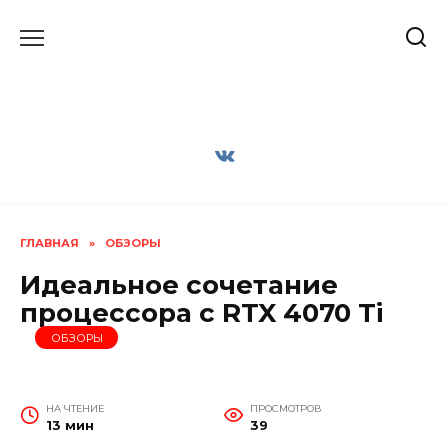
Перейти
к
содержанию
ГЛАВНАЯ
»
ОБЗОРЫ
Идеальное сочетание
процессора с RTX 4070 Ti
ОБЗОРЫ
НА ЧТЕНИЕ
ПРОСМОТРОВ
13 мин
39