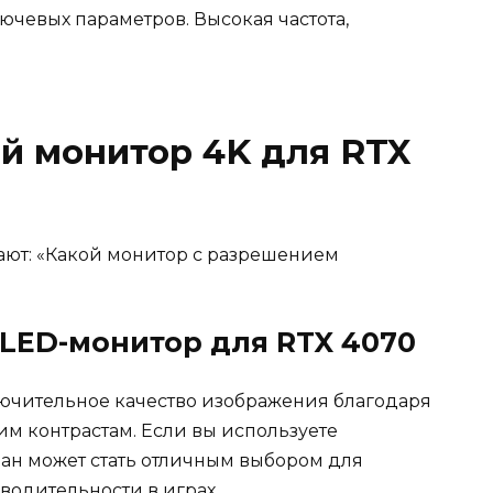
ючевых параметров. Высокая частота,
ой монитор 4K для RTX
ают: «Какой монитор с разрешением
OLED-монитор для RTX 4070
чительное качество изображения благодаря
им контрастам. Если вы используете
ран может стать отличным выбором для
одительности в играх.