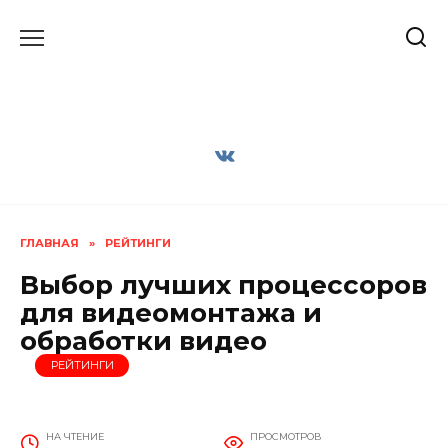
Перейти
к
содержанию
ГЛАВНАЯ
»
РЕЙТИНГИ
Выбор лучших процессоров
для видеомонтажа и
обработки видео
РЕЙТИНГИ
НА ЧТЕНИЕ
ПРОСМОТРОВ