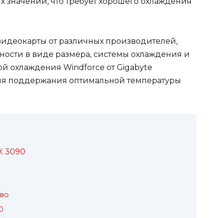
х значений, что требует хорошего охлаждения
видеокарты от различных производителей,
ности в виде размера, системы охлаждения и
й охлаждения Windforce от Gigabyte
ля поддержания оптимальной температуры
X 3090
во
0