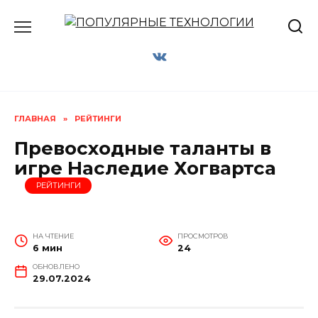
Перейти
к
содержанию
ГЛАВНАЯ
»
РЕЙТИНГИ
Превосходные таланты в
игре Наследие Хогвартса
РЕЙТИНГИ
НА ЧТЕНИЕ
ПРОСМОТРОВ
6 мин
24
ОБНОВЛЕНО
29.07.2024