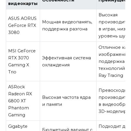
видеокарты
Высокая
ASUS AORUS
Мощная видеопамять,
производител
GeForce RTX
поддержка разгона
в играх, низк
3080
уровень шума
Отличное кач
MSI GeForce
изображений
RTX 3070
Эффективная система
поддержка
Gaming X
охлаждения
технологий D
Trio
Ray Tracing
ASRock
Превосходна
Radeon RX
Высокая частота ядра
производител
6800 XT
и памяти
в видеообраб
Phantom
3D-моделиро
Gaming
Gigabyte
Подходит для
Бюджетный вариант с