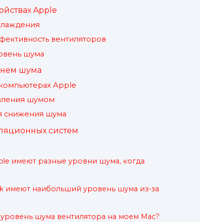
ойствах Apple
хлаждения
фективность вентиляторов
овень шума
внем шума
компьютерах Apple
авления шумом
я снижения шума
иляционных систем
ple имеют разные уровни шума, когда
k имеют наибольший уровень шума из-за
уровень шума вентилятора на моем Mac?