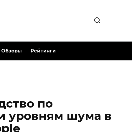
Обзоры
Рейтинги
дство по
и уровням шума в
ple