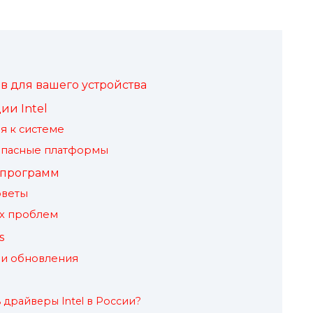
в для вашего устройства
ии Intel
я к системе
опасные платформы
 программ
оветы
х проблем
s
и обновления
 драйверы Intel в России?