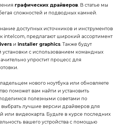
вления
графических драйверов
. В статье мы
збегая сложностей и подводных камней.
знание доступных источников и инструментов
ак intelcom, предлагают широкий ассортимент
ivers
и
installer graphics
. Также будут
й установки с использованием командных
 значительно упростит процесс для
отовки.
 владельцем нового ноутбука или обновляете
тво поможет вам найти и установить
поделимся полезными советами по
к выбрать лучшие версии драйверов для
ей или видеокарта. Будьте в курсе последних
ельность вашего устройства с помощью