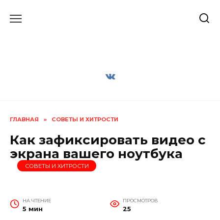
Перейти
к
содержанию
ГЛАВНАЯ
»
СОВЕТЫ И ХИТРОСТИ
Как зафиксировать видео с
экрана вашего ноутбука
СОВЕТЫ И ХИТРОСТИ
НА ЧТЕНИЕ
ПРОСМОТРОВ
5 мин
25