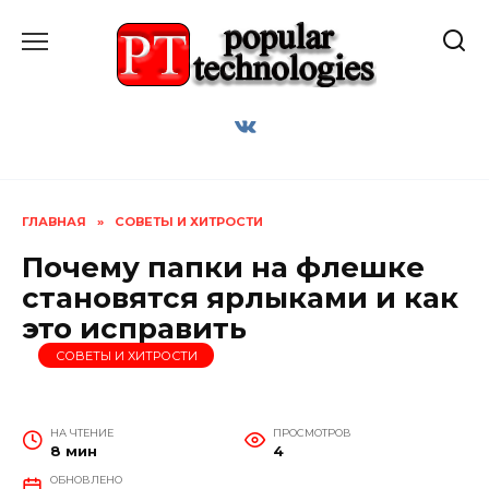
Перейти
к
содержанию
ГЛАВНАЯ
»
СОВЕТЫ И ХИТРОСТИ
Почему папки на флешке
становятся ярлыками и как
это исправить
СОВЕТЫ И ХИТРОСТИ
НА ЧТЕНИЕ
ПРОСМОТРОВ
8 мин
4
ОБНОВЛЕНО