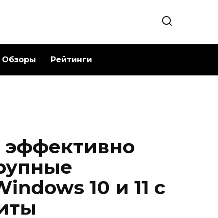
Обзоры
Рейтинги
к эффективно
рупные
indows 10 и 11 с
иты