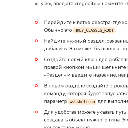
«Пуск», введите «regedit» и нажмите 
Перейдите к ветке реестра, где х
Обычно это
.
HKEY_CLASSES_ROOT
Найдите нужный раздел, связанны
добавить. Это может быть ключ, 
Создайте новый ключ для добавле
правой кнопкой мыши щелкните на
«Раздел» и введите название, нап
В новом разделе создайте строко
команду, которая будет запускать
параметр
для выполне
wshshellrun
Для удобства можете указать путь
создавать объект нужного типа. Э
контекстном меню.