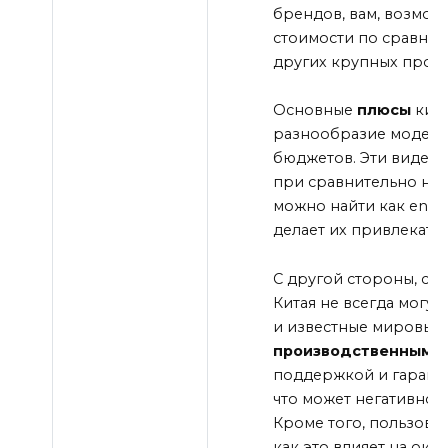
брендов, вам, возмож
стоимости по сравнен
других крупных прои
Основные
плюсы
кита
разнообразие моделей
бюджетов. Эти видеок
при сравнительно низ
можно найти как entry
делает их привлекате
С другой стороны, ср
Китая не всегда могут
и известные мировые
производственными
поддержкой и гаранти
что может негативно 
Кроме того, пользоват
как это влияет на око