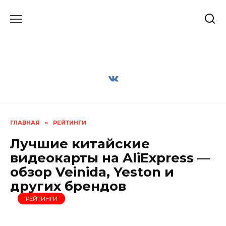
Перейти
к
содержанию
ГЛАВНАЯ
»
РЕЙТИНГИ
Лучшие китайские
видеокарты на AliExpress —
обзор Veinida, Yeston и
других брендов
РЕЙТИНГИ