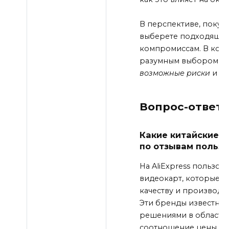
В перспективе, покупк
выберете подходящую
компромиссам. В коне
разумным выбором для 
возможные риски
и тщ
Вопрос-ответ:
Какие китайские в
по отзывам польз
На AliExpress пользо
видеокарт, которые з
качеству и производит
Эти бренды известны
решениями в области 
соотношение цены и к