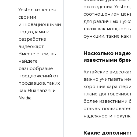
охлаждения. Yeston, с
Yeston известен
соотношением цены и 
своими
для различных нужд. 
инновационными
таких как мощность, 
подходами к
функции, такие как п
разработке
видеокарт.
Насколько надежн
Вместе с тем, вы
известными бренд
найдете
разнообразие
Китайские видеокарты,
предложений от
важно учитывать неск
продавцов, таких
хорошие характеристи
как Huananzhi и
плане долговечности
Nvidia.
более известными бре
отзывы пользователей
надежности покупки.
Какие дополнител