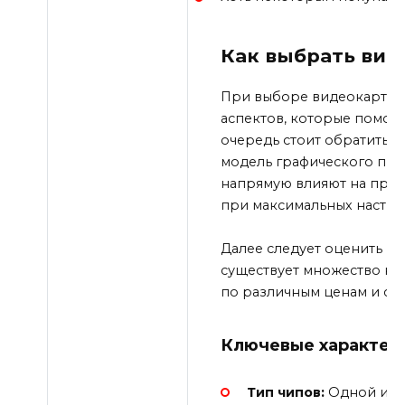
Как выбрать вид
При выборе видеокарты д
аспектов, которые помог
очередь стоит обратить в
модель графического проц
напрямую влияют на прои
при максимальных настро
Далее следует оценить це
существует множество ки
по различным ценам и с
Ключевые характер
Тип чипов:
Одной из к