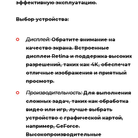
эффективную эксплуатацию.
Выбор устройства:
Дисплей:
Обратите внимание на
качество экрана. Встроенные
дисплеи Retina и поддержка высоких
разрешений, таких как 4K, обеспечат
отличные изображения и приятный
просмотр.
Производительность:
Для выполнения
сложных задач, таких как обработка
видео или игр, лучше выбрать
устройство с графической картой,
например, GeForce.
Высокопроизводительные