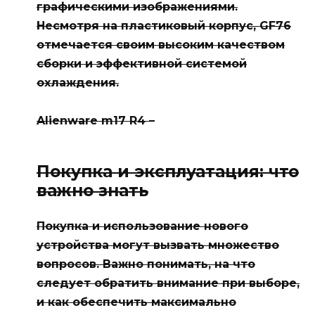
графическими изображениями.
Несмотря на пластиковый корпус,
GF76
отмечается своим высоким качеством
сборки и эффективной системой
охлаждения.
Alienware m17 R4
–
Покупка и эксплуатация: что
важно знать
Покупка и использование нового
устройства могут вызвать множество
вопросов. Важно понимать, на что
следует обратить внимание при выборе,
и как обеспечить максимально