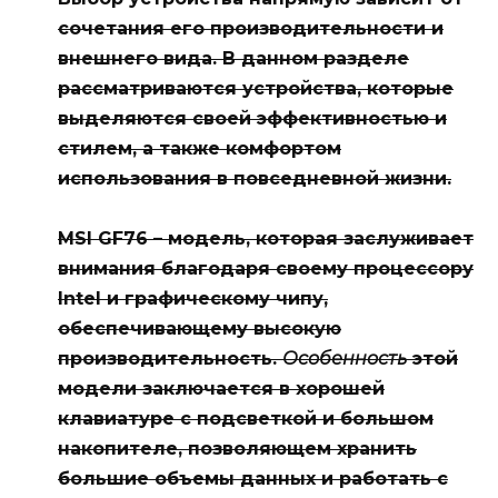
сочетания его производительности и
внешнего вида. В данном разделе
рассматриваются устройства, которые
выделяются своей эффективностью и
стилем, а также комфортом
использования в повседневной жизни.
MSI GF76
– модель, которая заслуживает
внимания благодаря своему процессору
Intel и графическому чипу,
обеспечивающему высокую
производительность.
Особенность
этой
модели заключается в хорошей
клавиатуре с подсветкой и большом
накопителе, позволяющем хранить
большие объемы данных и работать с