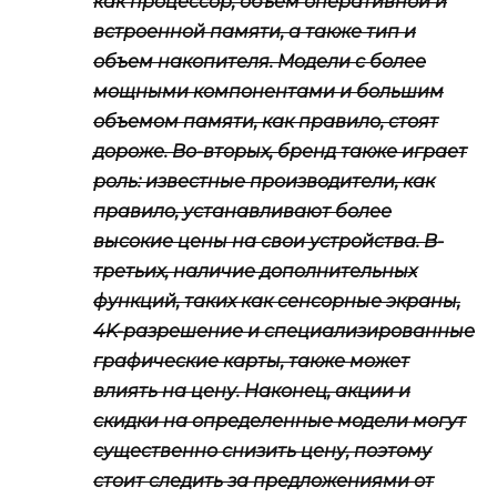
как процессор, объем оперативной и
встроенной памяти, а также тип и
объем накопителя. Модели с более
мощными компонентами и большим
объемом памяти, как правило, стоят
дороже. Во-вторых, бренд также играет
роль: известные производители, как
правило, устанавливают более
высокие цены на свои устройства. В-
третьих, наличие дополнительных
функций, таких как сенсорные экраны,
4K-разрешение и специализированные
графические карты, также может
влиять на цену. Наконец, акции и
скидки на определенные модели могут
существенно снизить цену, поэтому
стоит следить за предложениями от