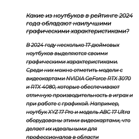
Какие из ноутбуков в рейтинге 2024
года обладают наилучшими
графическими характеристиками?
В 2024 году несколько 17-дюймовых
ноутбуков выделяются своими
графическими характеристиками.
Среди них можно отметить модели с
видеокартами NVIDIA GeForce RTX 3070
и RTX 4080, которые обеспечивают
отличную производительность в играх и
при работе с графикой. Например,
ноутбук XYZ 17 Pro и модель ABC 17 Ultra
оборудованы этими видеокартами, что
делает их идеальными для
профессионалов в области