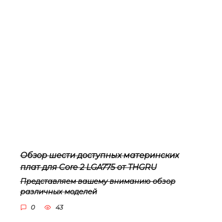
Обзор шести доступных материнских
плат для Core 2 LGA775 от THGRU
Представляем вашему вниманию обзор
различных моделей
0
43