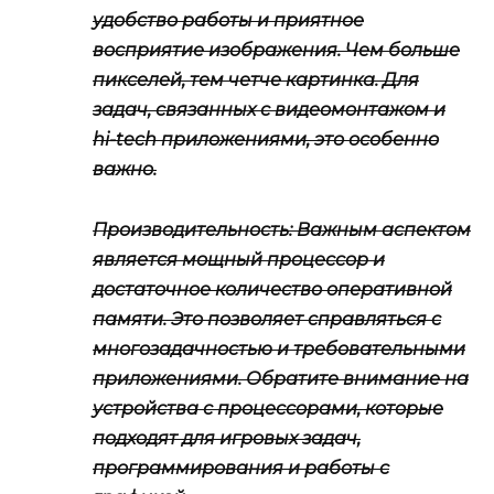
удобство работы и приятное
восприятие изображения. Чем больше
пикселей, тем четче картинка. Для
задач, связанных с видеомонтажом и
hi-tech приложениями, это особенно
важно.
Производительность
: Важным аспектом
является мощный процессор и
достаточное количество оперативной
памяти. Это позволяет справляться с
многозадачностью и требовательными
приложениями. Обратите внимание на
устройства с процессорами, которые
подходят для игровых задач,
программирования и работы с