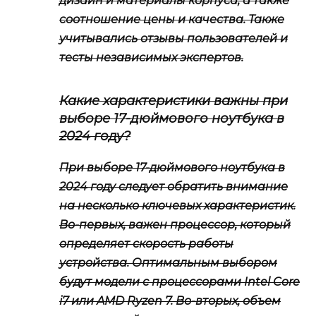
дизайн и материалы корпуса, а также
соотношение цены и качества. Также
учитывались отзывы пользователей и
тесты независимых экспертов.
Какие характеристики важны при
выборе 17-дюймового ноутбука в
2024 году?
При выборе 17-дюймового ноутбука в
2024 году следует обратить внимание
на несколько ключевых характеристик.
Во-первых, важен процессор, который
определяет скорость работы
устройства. Оптимальным выбором
будут модели с процессорами Intel Core
i7 или AMD Ryzen 7. Во-вторых, объем