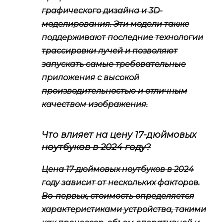
графического дизайна и 3D-
моделирования. Эти модели также
поддерживают последние технологии
трассировки лучей и позволяют
запускать самые требовательные
приложения с высокой
производительностью и отличным
качеством изображения.
Что влияет на цену 17-дюймовых
ноутбуков в 2024 году?
Цена 17-дюймовых ноутбуков в 2024
году зависит от нескольких факторов.
Во-первых, стоимость определяется
характеристиками устройства, такими