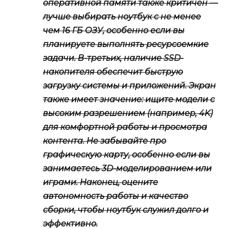
оперативной памяти также критичен —
лучше выбирать ноутбук с не менее
чем 16 ГБ ОЗУ, особенно если вы
планируете выполнять ресурсоемкие
задачи. В-третьих, наличие SSD-
накопителя обеспечит быструю
загрузку системы и приложений. Экран
также имеет значение: ищите модели с
высоким разрешением (например, 4K)
для комфортной работы и просмотра
контента. Не забывайте про
графическую карту, особенно если вы
занимаетесь 3D-моделированием или
играми. Наконец, оцените
автономность работы и качество
сборки, чтобы ноутбук служил долго и
эффективно.