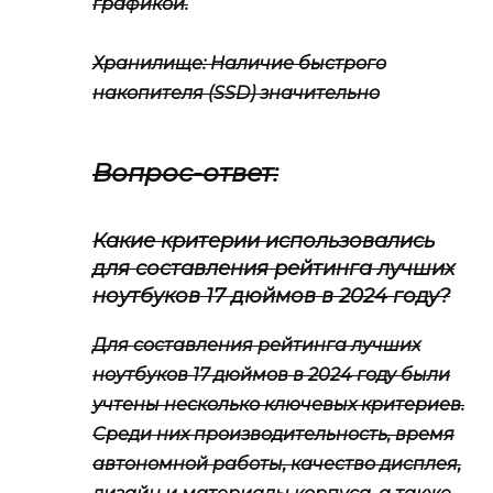
графикой.
Хранилище
: Наличие быстрого
накопителя (SSD) значительно
Вопрос-ответ:
Какие критерии использовались
для составления рейтинга лучших
ноутбуков 17 дюймов в 2024 году?
Для составления рейтинга лучших
ноутбуков 17 дюймов в 2024 году были
учтены несколько ключевых критериев.
Среди них производительность, время
автономной работы, качество дисплея,