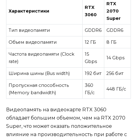
RTX
RTX
Характеристики
2070
3060
Super
Тип видеопамяти
GDDR6
GDDR6
Объем видеопамяти
12 ГБ
8 ГБ
Частота видеопамяти (Clock
15
14 Gbps
rate)
Gbps
Ширина шины (Bus width)
192 бит
256 бит
Пропускная способность
360
448 ГБ/с
(Memory bandwidth)
ГБ/с
Видеопамять на видеокарте RTX 3060
обладает большим объемом, чем на RTX 2070
Super, что может оказать положительное
влияние на производительность при работе с