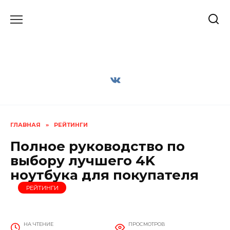
Перейти
к
содержанию
ГЛАВНАЯ
»
РЕЙТИНГИ
Полное руководство по
выбору лучшего 4K
ноутбука для покупателя
РЕЙТИНГИ
НА ЧТЕНИЕ
ПРОСМОТРОВ