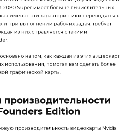
 RTX 2080 Super имеет больше вычислительных
, как именно эти характеристики переводятся в
х и при выполнении рабочих задач, требует
аждая из них справляется с такими
der.
сновано на том, как каждая из этих видеокарт
х использования, помогая вам сделать более
вой графической карты.
й производительности
Founders Edition
овую производительность видеокарты Nvidia