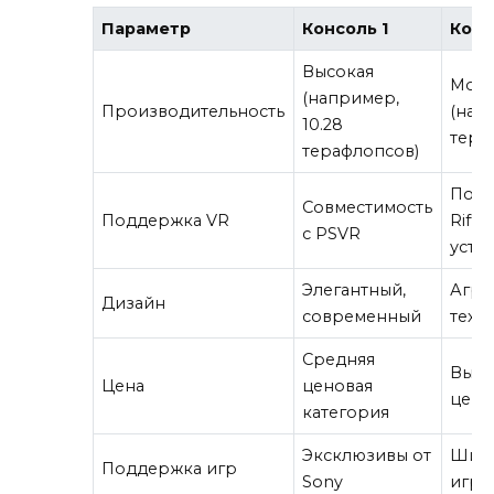
Параметр
Консоль 1
Конс
Высокая
Мощ
(например,
Производительность
(нап
10.28
тера
терафлопсов)
Подд
Совместимость
Поддержка VR
Rift 
с PSVR
устр
Элегантный,
Агре
Дизайн
современный
техн
Средняя
Выше
Цена
ценовая
цено
категория
Эксклюзивы от
Шир
Поддержка игр
Sony
игр о