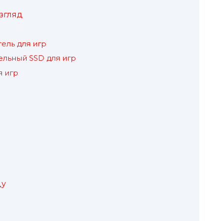
згляд
ель для игр
льный SSD для игр
 игр
ду