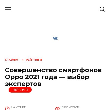
Перейти
к
содержанию
ГЛАВНАЯ
»
РЕЙТИНГИ
Совершенство смартфонов
Oppo 2021 года — выбор
экспертов
РЕЙТИНГИ
НА ЧТЕНИЕ
ПРОСМОТРОВ