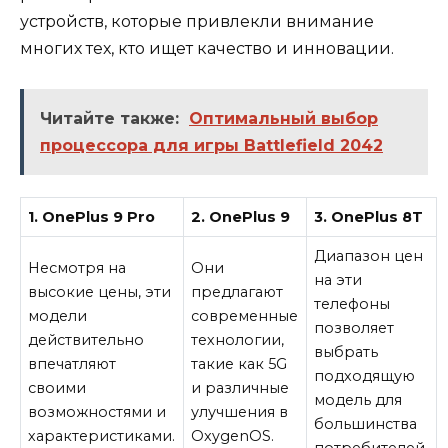
устройств, которые привлекли внимание
многих тех, кто ищет качество и инновации.
Читайте также:
Оптимальный выбор
процессора для игры Battlefield 2042
1. OnePlus 9 Pro
2. OnePlus 9
3. OnePlus 8T
Диапазон цен
Несмотря на
Они
на эти
высокие цены, эти
предлагают
телефоны
модели
современные
позволяет
действительно
технологии,
выбрать
впечатляют
такие как 5G
подходящую
своими
и различные
модель для
возможностями и
улучшения в
большинства
характеристиками.
OxygenOS.
потребителей.