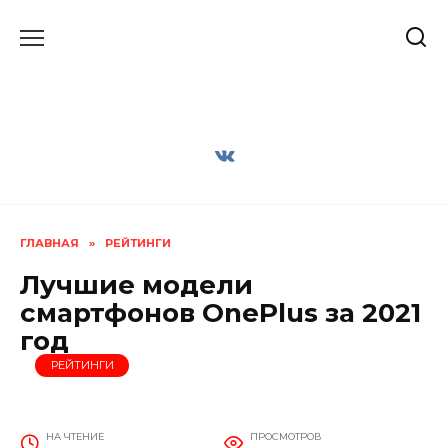
Перейти
к
содержанию
ГЛАВНАЯ
»
РЕЙТИНГИ
Лучшие модели
смартфонов OnePlus за 2021
год
РЕЙТИНГИ
НА ЧТЕНИЕ
ПРОСМОТРОВ