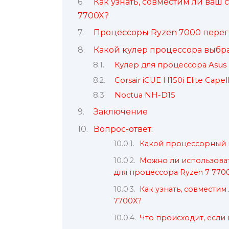
Как узнать, совместим ли ваш
7700X?
Процессоры Ryzen 7000 перег
Какой кулер процессора выбра
Кулер для процессора Asus 
Corsair iCUE H150i Elite Capell
Noctua NH-D15
Заключение
Вопрос-ответ:
Какой процессорный к
Можно ли использоват
для процессора Ryzen 7 770
Как узнать, совмести
7700X?
Что происходит, если