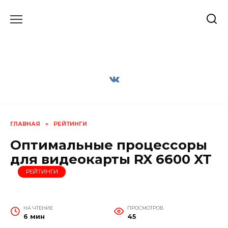
Перейти
к
содержанию
ГЛАВНАЯ
»
РЕЙТИНГИ
Оптимальные процессоры
для видеокарты RX 6600 XT
РЕЙТИНГИ
НА ЧТЕНИЕ
ПРОСМОТРОВ
6 мин
45