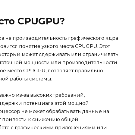
есто CPUGPU?
ра на производительность графического ядра
овится понятие узкого места CPUGPU. Этот
, который может сдерживать или ограничивать
статочной мощности или производительности
зкое место CPUGPU, позволяет правильно
ной работы системы.
 важно из-за высоких требований,
ддержки потенциала этой мощной
роцессор не может обрабатывать данные на
ет привести к снижению общей
боте с графическими приложениями или