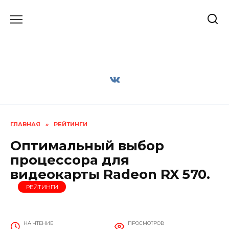
Перейти
к
содержанию
ГЛАВНАЯ
»
РЕЙТИНГИ
Оптимальный выбор
процессора для
видеокарты Radeon RX 570.
РЕЙТИНГИ
НА ЧТЕНИЕ
ПРОСМОТРОВ