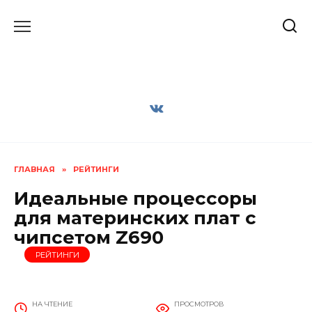
Перейти
к
содержанию
ГЛАВНАЯ
»
РЕЙТИНГИ
Идеальные процессоры
для материнских плат с
чипсетом Z690
РЕЙТИНГИ
НА ЧТЕНИЕ
ПРОСМОТРОВ