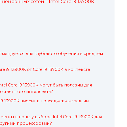
ейронных сетей – Intel Core i9 13700K
и
мендуется для глубокого обучения в среднем
re i9 13900K от Core i9 13700K в контексте
tel Core i9 13900K могут быть полезны для
усственного интеллекта?
e i9 13900K вносит в повседневные задачи
енты в пользу выбора Intel Core i9 13900K для
другими процессорами?