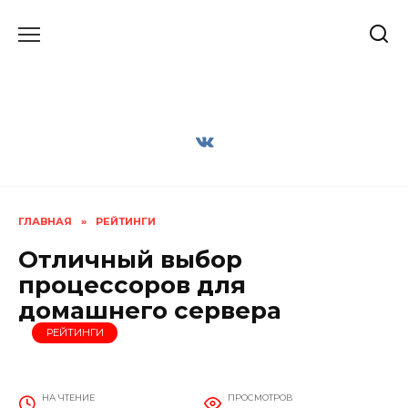
Перейти
к
содержанию
ГЛАВНАЯ
»
РЕЙТИНГИ
Отличный выбор
процессоров для
домашнего сервера
РЕЙТИНГИ
НА ЧТЕНИЕ
ПРОСМОТРОВ