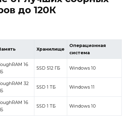
ов до 120К
Операционная
Память
Хранилище
система
ToughRAM 16
SSD 512 ГБ
Windows 10
ГБ
ToughRAM 32
SSD 1 ТБ
Windows 11
ГБ
ToughRAM 16
SSD 1 ТБ
Windows 10
ГБ