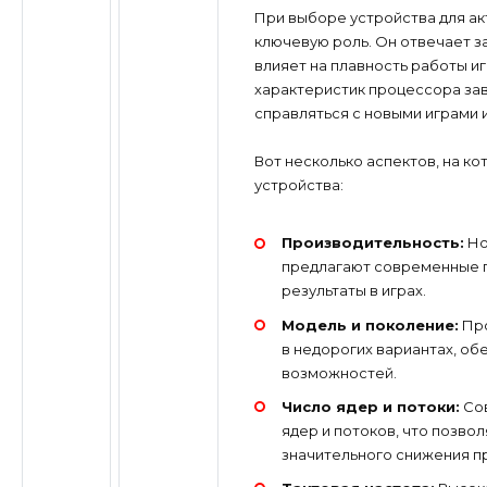
При выборе устройства для ак
ключевую роль. Он отвечает з
влияет на плавность работы иг
характеристик процессора зав
справляться с новыми играми 
Вот несколько аспектов, на к
устройства:
Производительность:
Но
предлагают современные 
результаты в играх.
Модель и поколение:
Про
в недорогих вариантах, о
возможностей.
Число ядер и потоки:
Со
ядер и потоков, что позво
значительного снижения п