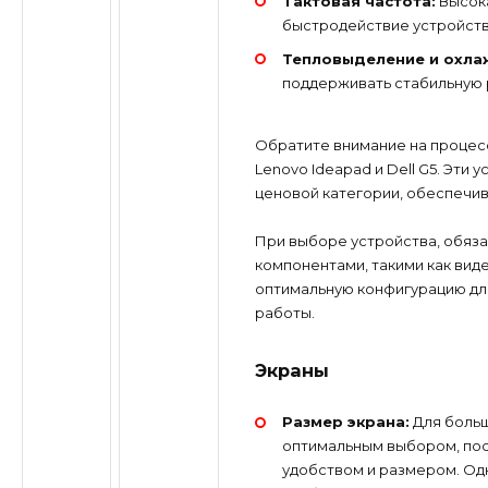
Тактовая частота:
Высока
быстродействие устройства
Тепловыделение и охла
поддерживать стабильную 
Обратите внимание на процессо
Lenovo Ideapad и Dell G5. Эти
ценовой категории, обеспечив
При выборе устройства, обяза
компонентами, такими как вид
оптимальную конфигурацию дл
работы.
Экраны
Размер экрана:
Для больш
оптимальным выбором, пос
удобством и размером. Од