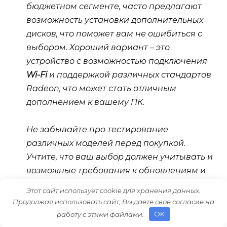
бюджетном сегменте, часто предлагают
возможность установки дополнительных
дисков, что поможет вам не ошибиться с
выбором. Хороший вариант – это
устройство с возможностью подключения
Wi-Fi
и поддержкой различных стандартов
Radeon
, что может стать отличным
дополнением к вашему ПК.
Не забывайте про тестирование
различных моделей перед покупкой.
Учтите, что ваш выбор должен учитывать и
возможные требования к обновлениям и
расширениям в будущем. Убедитесь, что у
Этот сайт использует cookie для хранения данных.
вас есть достаточно места для хранения
Продолжая использовать сайт, Вы даете свое согласие на
всех необходимых данных и файлов, чтобы
работу с этими файлами.
OK
наслаждаться плавной и бесперебойной