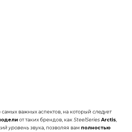
 самых важных аспектов, на который
следует
модели
от таких брендов, как
SteelSeries
Arctis
,
кий уровень
звука, позволяя вам
полностью