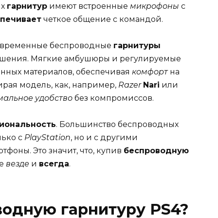
их
гарнитур
имеют встроенные
микрофоны
с
печивает
четкое общение с командой.
Современные беспроводные
гарнитуры
шения. Мягкие амбушюры и регулируемые
нных материалов, обеспечивая
комфорт
на
ирая модель, как, например,
Razer
Nari
или
мальное удобство
без компромиссов.
иональность
. Большинство беспроводных
лько с
PlayStation
, но и с другими
тфоны. Это значит, что, купив
беспроводную
ее
везде
и
всегда
.
водную гарнитуру PS4?