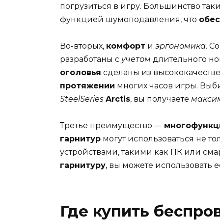
погрузиться в игру. Большинство так
функцией шумоподавления, что
обес
Во-вторых,
комфорт
и
эргономика
. 
разработаны с
учетом
длительного но
оголовья
сделаны из высококачестве
протяжении
многих часов игры. Выб
SteelSeries
Arctis
, вы получаете
макси
Третье преимущество —
многофункц
гарнитур
могут использоваться не то
устройствами, такими как ПК или смар
гарнитуру
, вы можете использовать 
Где купить беспро