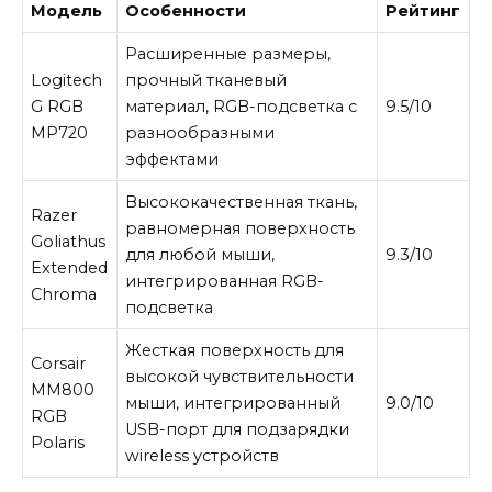
Модель
Особенности
Рейтинг
Расширенные размеры,
Logitech
прочный тканевый
G RGB
материал, RGB-подсветка с
9.5/10
MP720
разнообразными
эффектами
Высококачественная ткань,
Razer
равномерная поверхность
Goliathus
для любой мыши,
9.3/10
Extended
интегрированная RGB-
Chroma
подсветка
Жесткая поверхность для
Corsair
высокой чувствительности
MM800
мыши, интегрированный
9.0/10
RGB
USB-порт для подзарядки
Polaris
wireless устройств