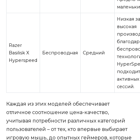
маленьки
Низкая з
высокая
производ
благодар
Razer
беспров
Basilisk X
Беспроводная
Средний
технолог
Hyperspeed
HyperSpe
подходит
активных
сессий.
Каждая из этих моделей обеспечивает
отличное соотношение цена-качество,
учитывая потребности различных категорий
пользователей – от тех, кто впервые выбирает
игровую мышь, до опытных геймеров, которые