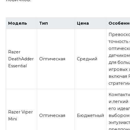
Модель
Тип
Цена
Особенн
Превосх
точность 
оптическ
Razer
датчиком
DeathAdder
Оптическая
Средний
для боль
Essential
игровых 
включая 
стратегии
Компакт
и легкий
его идеа
Razer Viper
Оптическая
Бюджетный
выбором
Mini
энтузиаст
предпоч