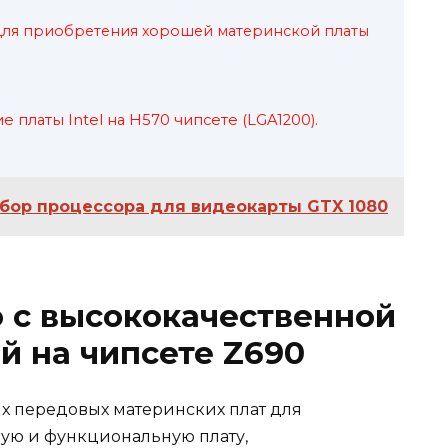
для приобретения хорошей материнской платы
платы Intel на H570 чипсете (LGA1200).
бор процессора для видеокарты GTX 1080
 с высококачественной
й на чипсете Z690
х передовых материнских плат для
жную и функциональную плату,