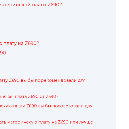
материнской платы Z690?
 плату на Z690?
690
лату Z690 вы бы порекомендовали для
нская плата Z690 от Z590?
нскую плату Z690 вы бы посоветовали для
ать материнскую плату на Z690 или лучше