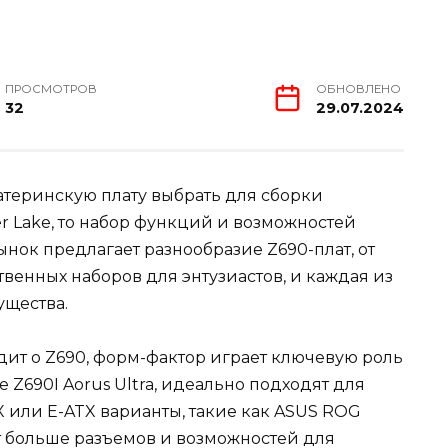
ПРОСМОТРОВ
ОБНОВЛЕНО
32
29.07.2024
атеринскую плату выбрать для сборки
r Lake, то набор функций и возможностей
ынок предлагает разнообразие Z690-плат, от
енных наборов для энтузиастов, и каждая из
ущества.
одит о Z690, форм-фактор играет ключевую роль
e Z690I Aorus Ultra, идеально подходят для
X или E-ATX варианты, такие как ASUS ROG
т больше разъемов и возможностей для