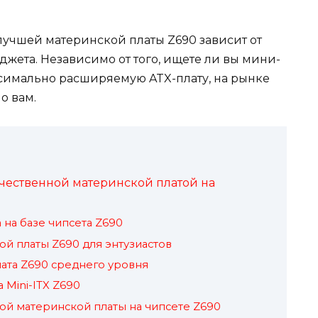
 лучшей материнской платы Z690 зависит от
жета. Независимо от того, ищете ли вы мини-
симально расширяемую ATX-плату, на рынке
о вам.
чественной материнской платой на
 на базе чипсета Z690
ой платы Z690 для энтузиастов
лата Z690 среднего уровня
 Mini-ITX Z690
ой материнской платы на чипсете Z690