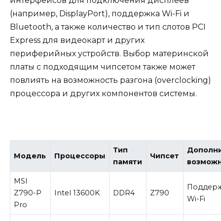
интерфейсов для подключения дисплеев
(например, DisplayPort), поддержка Wi-Fi и
Bluetooth, а также количество и тип слотов PCI
Express для видеокарт и других
периферийных устройств. Выбор материнской
платы с подходящим чипсетом также может
повлиять на возможность разгона (overclocking)
процессора и других компонентов системы.
Тип
Дополн
Модель
Процессоры
Чипсет
памяти
возмож
MSI
Поддерж
Z790-P
Intel 13600K
DDR4
Z790
Wi-Fi
Pro