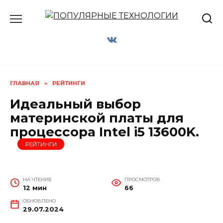
Перейти
к
содержанию
ГЛАВНАЯ
»
РЕЙТИНГИ
Идеальный выбор
материнской платы для
процессора Intel i5 13600K.
РЕЙТИНГИ
НА ЧТЕНИЕ
ПРОСМОТРОВ
12 мин
66
ОБНОВЛЕНО
29.07.2024