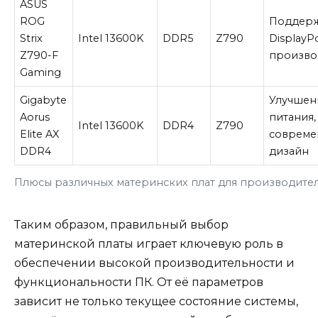
ASUS
ROG
Поддер
Strix
Intel 13600K
DDR5
Z790
DisplayP
Z790-F
произво
Gaming
Gigabyte
Улучшен
Aorus
питания,
Intel 13600K
DDR4
Z790
Elite AX
совреме
DDR4
дизайн
Плюсы различных материнских плат для производител
Таким образом, правильный выбор
материнской платы играет ключевую роль в
обеспечении высокой производительности и
функциональности ПК. От её параметров
зависит не только текущее состояние системы,