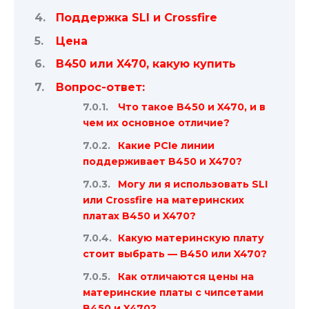
Поддержка SLI и Crossfire
Цена
B450 или X470, какую купить
Вопрос-ответ:
Что такое B450 и X470, и в
чем их основное отличие?
Какие PCIe линии
поддерживает B450 и X470?
Могу ли я использовать SLI
или Crossfire на материнских
платах B450 и X470?
Какую материнскую плату
стоит выбрать — B450 или X470?
Как отличаются цены на
материнские платы с чипсетами
B450 и X470?