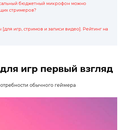
рсальный бюджетный микрофон можно
щих стримеров?
для игр, стримов и записи видео]. Рейтинг на
для игр первый взгляд
отребности обычного геймера