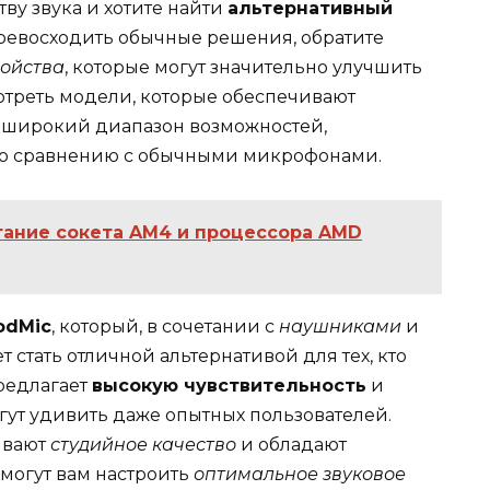
ву звука и хотите найти
альтернативный
превосходить обычные решения, обратите
ойства
, которые могут значительно улучшить
мотреть модели, которые обеспечивают
 широкий диапазон возможностей,
по сравнению с обычными микрофонами.
ание сокета AM4 и процессора AMD
odMic
, который, в сочетании с
наушниками
и
ет стать отличной альтернативой для тех, кто
предлагает
высокую чувствительность
и
огут удивить даже опытных пользователей.
ивают
студийное качество
и обладают
омогут вам настроить
оптимальное звуковое