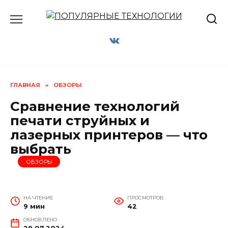
Перейти
к
содержанию
ГЛАВНАЯ
»
ОБЗОРЫ
Сравнение технологий
печати струйных и
лазерных принтеров — что
выбрать
ОБЗОРЫ
НА ЧТЕНИЕ
ПРОСМОТРОВ
9 мин
42
ОБНОВЛЕНО