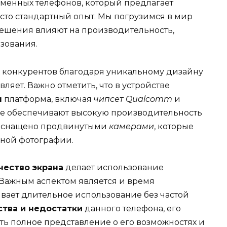
менных телефонов, который предлагает
сто стандартный опыт. Мы погрузимся в мир
ешения влияют на производительность,
зования.
х конкурентов благодаря уникальному дизайну
ляет. Важно отметить, что в устройстве
я
платформа, включая
чипсет Qualcomm
и
ые обеспечивают высокую производительность
о оснащено продвинутыми
камерами
, которые
ьной фотографии.
чество экрана
делает использование
Важным аспектом является и время
ивает длительное использование без частой
тва и недостатки
данного телефона, его
ить полное представление о его возможностях и