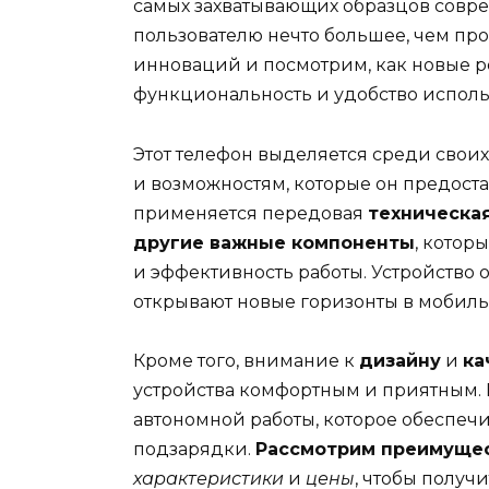
самых захватывающих образцов совре
пользователю нечто большее, чем про
инноваций и посмотрим, как новые р
функциональность и удобство исполь
Этот телефон выделяется среди свои
и возможностям, которые он предостав
применяется передовая
техническа
другие важные компоненты
, котор
и эффективность работы. Устройств
открывают новые горизонты в мобил
Кроме того, внимание к
дизайну
и
ка
устройства комфортным и приятным. 
автономной работы, которое обеспеч
подзарядки.
Рассмотрим преимущес
характеристики
и
цены
, чтобы получ