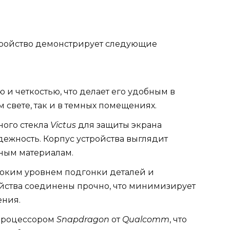
стройство демонстрирует следующие
ю и четкостью, что делает его удобным в
 свете, так и в темных помещениях.
ного стекла
Victus
для защиты экрана
дежность. Корпус устройства выглядит
ным материалам.
соким уровнем подгонки деталей и
ойства соединены прочно, что минимизирует
ения.
процессором
Snapdragon
от
Qualcomm
, что