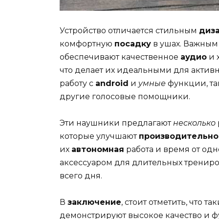
Устройство отличается стильным
диз
комфортную
посадку
в ушах. Важным 
обеспечивают качественное
аудио
и 
что делает их идеальными для актив
работу с
android
и
умные
функции, та
другие голосовые помощники.
Эти наушники предлагают
несколько
которые улучшают
производительно
их
автономная
работа и время от одн
аксессуаром для длительных трениро
всего дня.
В
заключение
, стоит отметить, что т
демонстрируют высокое качество и ф