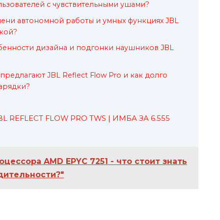
ользователей с чувствительными ушами?
емени автономной работы и умных функциях JBL
пкой?
бенности дизайна и подгонки наушников JBL
редлагают JBL Reflect Flow Pro и как долго
зарядки?
 REFLECT FLOW PRO TWS | ИМБА ЗА 6.555
цессора AMD EPYC 7251 - что стоит знать
одительности?"