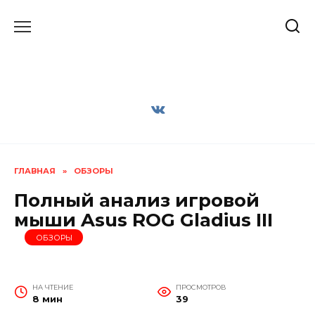
Перейти
к
содержанию
ГЛАВНАЯ
»
ОБЗОРЫ
Полный анализ игровой
мыши Asus ROG Gladius III
ОБЗОРЫ
НА ЧТЕНИЕ
ПРОСМОТРОВ
8 мин
39