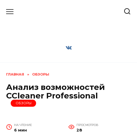
Перейти
к
содержанию
ГЛАВНАЯ
»
ОБЗОРЫ
Анализ возможностей
CCleaner Professional
ОБЗОРЫ
НА ЧТЕНИЕ
ПРОСМОТРОВ
6 мин
28