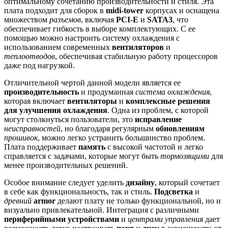
оптимальному сочетанию производительности и стиля. Эта
плата подходит для сборок в
midi-tower
корпусах и оснащена
множеством
разъемов
, включая
PCI-E
и
SATA3
, что
обеспечивает гибкость в выборе комплектующих. С ее
помощью можно настроить систему охлаждения с
использованием современных
вентиляторов
и
теплоотводов
, обеспечивая стабильную работу процессоров
даже под нагрузкой.
Отличительной чертой данной модели является ее
производительность
и продуманная
система охлаждения
,
которая включает
вентиляторы
и
комплексные решения
для улучшения охлаждения
. Одна из проблем, с которой
могут столкнуться пользователи, это
исправление
неисправностей
, но благодаря регулярным
обновлениям
прошивок
, можно легко устранить большинство проблем.
Плата поддерживает
память
с высокой частотой и легко
справляется с задачами, которые могут быть
тормозящими
для
менее производительных решений.
Особое внимание следует уделить
дизайну
, который сочетает
в себе как функциональность, так и стиль.
Подсветка
и
древний
armor
делают плату не только функциональной, но и
визуально привлекательной. Интеграция с различными
периферийными устройствами
и
центрами управления
дает