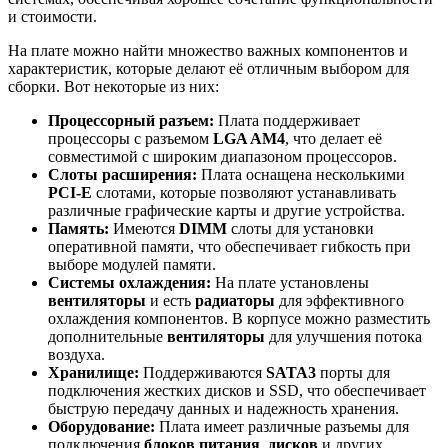
и стоимости.
На плате можно найти множество важных компонентов и
характеристик, которые делают её отличным выбором для
сборки. Вот некоторые из них:
Процессорный разъем:
Плата поддерживает
процессоры с разъемом
LGA AM4
, что делает её
совместимой с широким диапазоном процессоров.
Слоты расширения:
Плата оснащена несколькими
PCI-E
слотами, которые позволяют устанавливать
различные графические карты и другие устройства.
Память:
Имеются
DIMM
слоты для установки
оперативной памяти, что обеспечивает гибкость при
выборе модулей памяти.
Системы охлаждения:
На плате установлены
вентиляторы
и есть
радиаторы
для эффективного
охлаждения компонентов. В корпусе можно разместить
дополнительные
вентиляторы
для улучшения потока
воздуха.
Хранилище:
Поддерживаются
SATA3
порты для
подключения жестких дисков и SSD, что обеспечивает
быструю передачу данных и надежность хранения.
Оборудование:
Плата имеет различные разъемы для
подключения
блоков питания
,
дисков
и других