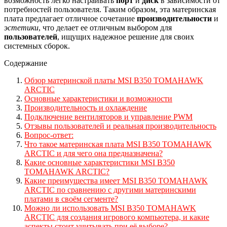
возможность легко настраивать
порт
и
диск
в зависимости от
потребностей пользователя. Таким образом, эта материнская
плата предлагает отличное сочетание
производительности
и
эстетики
, что делает ее отличным выбором для
пользователей
, ищущих надежное решение для своих
системных сборок.
Содержание
Обзор материнской платы MSI B350 TOMAHAWK
ARCTIC
Основные характеристики и возможности
Производительность и охлаждение
Подключение вентиляторов и управление PWM
Отзывы пользователей и реальная производительность
Вопрос-ответ:
Что такое материнская плата MSI B350 TOMAHAWK
ARCTIC и для чего она предназначена?
Какие основные характеристики MSI B350
TOMAHAWK ARCTIC?
Какие преимущества имеет MSI B350 TOMAHAWK
ARCTIC по сравнению с другими материнскими
платами в своём сегменте?
Можно ли использовать MSI B350 TOMAHAWK
ARCTIC для создания игрового компьютера, и какие
аспекты стоит учитывать при её выборе?