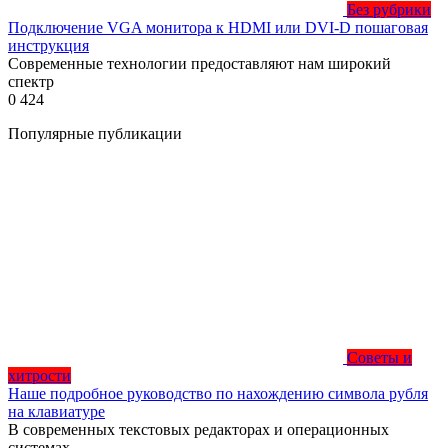
Без рубрики
Подключение VGA монитора к HDMI или DVI-D пошаговая
инструкция
Современные технологии предоставляют нам широкий
спектр
0
424
Популярные публикации
Советы и
хитрости
Наше подробное руководство по нахождению символа рубля
на клавиатуре
В современных текстовых редакторах и операционных
системах