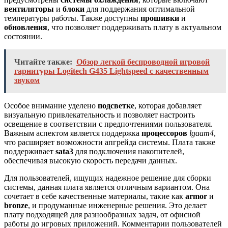
вентиляторы
и
блоки
для поддержания оптимальной
температуры работы. Также доступны
прошивки
и
обновления
, что позволяет поддерживать плату в актуальном
состоянии.
Читайте также:
Обзор легкой беспроводной игровой
гарнитуры Logitech G435 Lightspeed с качественным
звуком
Особое внимание уделено
подсветке
, которая добавляет
визуальную привлекательность и позволяет настроить
освещение в соответствии с предпочтениями пользователя.
Важным аспектом является поддержка
процессоров
lgaam4
,
что расширяет возможности апгрейда системы. Плата также
поддерживает
sata3
для подключения накопителей,
обеспечивая высокую скорость передачи данных.
Для пользователей, ищущих надежное решение для сборки
системы, данная плата является отличным вариантом. Она
сочетает в себе качественные материалы, такие как
armor
и
bronze
, и продуманные инженерные решения. Это делает
плату подходящей для разнообразных задач, от офисной
работы до игровых приложений. Комментарии пользователей