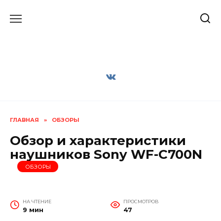
Перейти
к
содержанию
ГЛАВНАЯ
»
ОБЗОРЫ
Обзор и характеристики
наушников Sony WF-C700N
ОБЗОРЫ
НА ЧТЕНИЕ
ПРОСМОТРОВ
9 мин
47