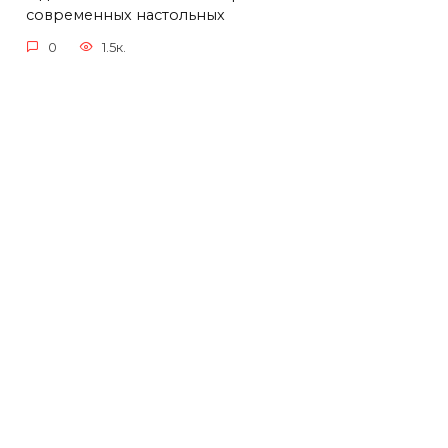
современных настольных
0
1.5к.