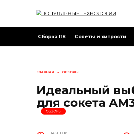
Перейти
к
содержанию
Сборка ПК
Советы и хитрости
ГЛАВНАЯ
»
ОБЗОРЫ
Идеальный вы
для сокета AM
ОБЗОРЫ
НА ЧТЕНИЕ